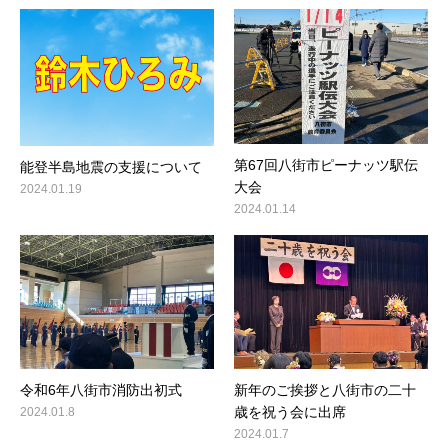
第67回八街市ピーナッツ駅伝
能登半島地震の支援について
大会
2024.01.19
2024.01.14
令和6年八街市消防出初式
新年のご挨拶と八街市の二十
歳を祝う会に出席
2024.01.8
2024.01.7