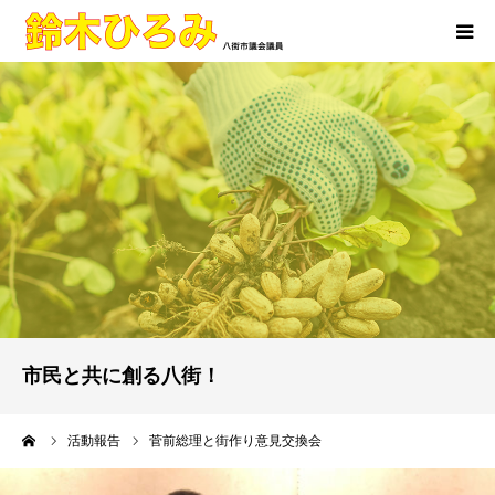
ホーム
活動報告
プロフィール
市民と共に創る八街！
ーム
活動報告
菅前総理と街作り意見交換会