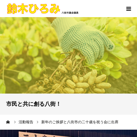
ホーム
活動報告
プロフィール
市民と共に創る八街！
ーム
活動報告
新年のご挨拶と八街市の二十歳を祝う会に出席