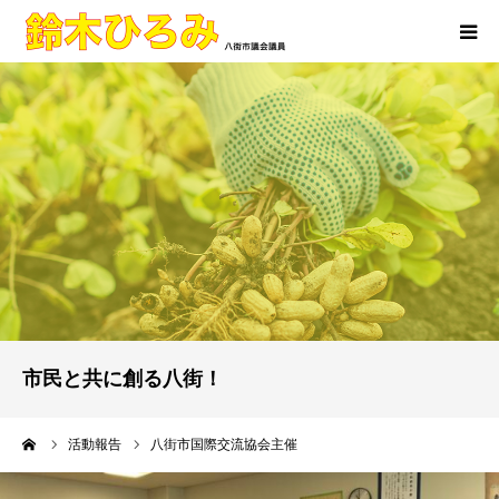
ホーム
活動報告
プロフィール
市民と共に創る八街！
ーム
活動報告
八街市国際交流協会主催