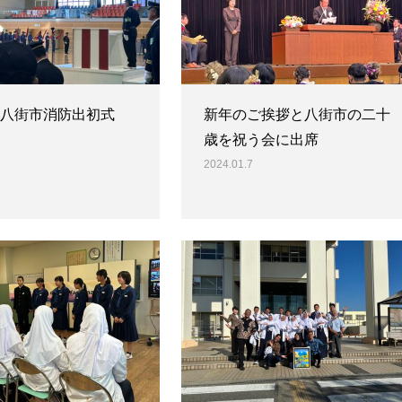
年八街市消防出初式
新年のご挨拶と八街市の二十
歳を祝う会に出席
2024.01.7