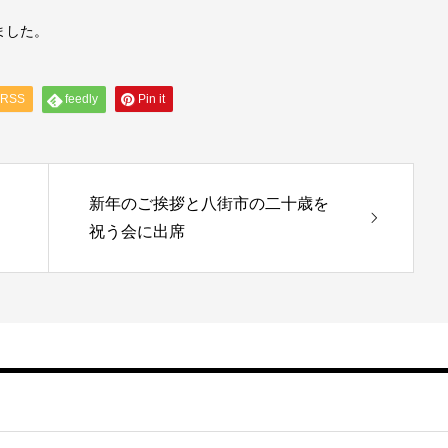
ました。
RSS
feedly
Pin it
新年のご挨拶と八街市の二十歳を
祝う会に出席