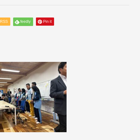
RSS
feedly
Pin it